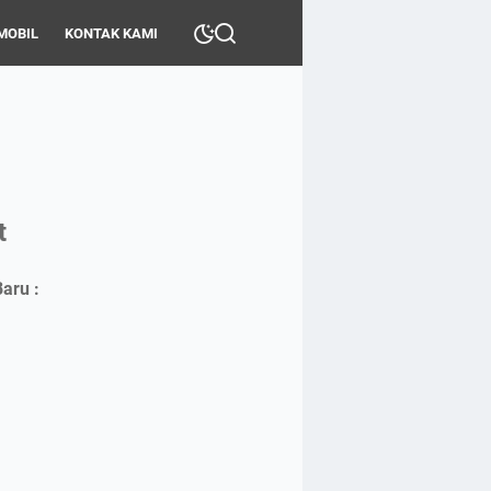
MOBIL
KONTAK KAMI
t
aru :