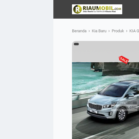
›
›
›
Beranda
Kia Baru
Produk
KIA G