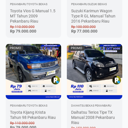
PEKANBARU
TOYOTA BEKAS
PEKANBARU
SUZUKI BEKAS
Toyota Vios G Manual 1.5
Suzuki Karimun Wagon
MT Tahun 2009
Type R GL Manual Tahun
Pekanbaru Riau
2016 Pekanbaru Riau
Rp 110.000.000
Rp 100.000.000
Rp 79.000.000
Rp 77.000.000
PROMO
PROMO
PEKANBARU
TOYOTA BEKAS
DAIHATSU BEKAS
PEKANBARU
Toyota Kijang Krista
Daihatsu Terios Tipe TX
Tahun 98 Pekanbaru Riau
Manual 2008 Pekanbaru
Riau
Rp 110.000.000
Rp 79.000.000